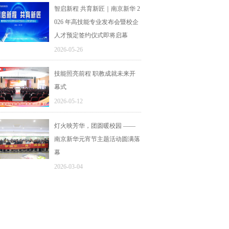
智启新程 共育新匠｜南京新华 2
026 年高技能专业发布会暨校企
人才预定签约仪式即将启幕
2026-05-26
技能照亮前程 职教成就未来开
幕式
2026-05-12
灯火映芳华，团圆暖校园 ——
南京新华元宵节主题活动圆满落
幕
2026-03-04