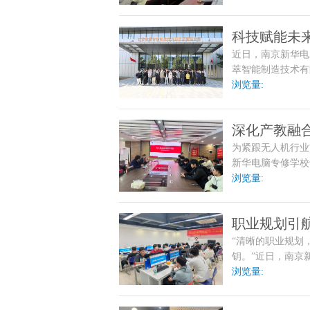
科技赋能未
近日，南京新华电
萃智能制造
萃智能制造技术有
生提供了近距离接
浏览量:
践的重要桥梁。
深化产教融
为紧跟无人机行业
新华电脑专修学校
无人机技术应用企
浏览量:
应用与服务企业的
计。
职业规划引
“清晰的职业规划
我做主”
钥。”近日，南京
堂主题为“职业规
浏览量:
例、实用的方法和
来的热情。