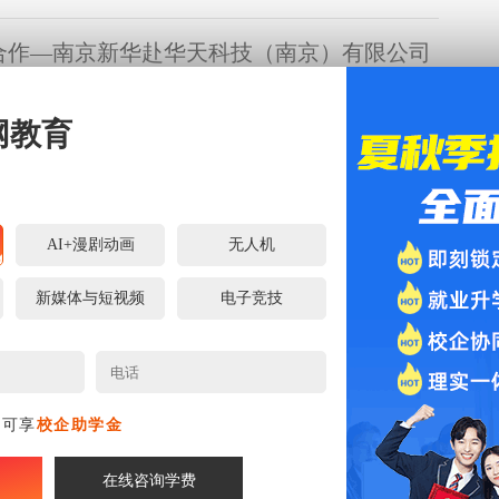
合作—南京新华赴华天科技（南京）有限公司
合、校企协同育人理念，精准对接半导体产业人才需求，拓宽学
校企合作深度，近日，南京新华电脑专修学校程老师带队，携教
网教育
科技（南京）有限公司开展“访企拓岗促合作”专项调研交流活
京）有限公司相关负责人热情接待了调研团队。
扬子江产业园如何以AIGC重塑数字视听产
，AIGC（人工智能生成内容）作为新质生产力的重要代表，正
AI+漫剧动画
无人机
数字视听产业的生产模式、传播路径与价值边界。为深入探究
推动数字视听产业高质量发展，挖掘产业创新实践经验，近日，我
新媒体与短视频
电子竞技
江北扬子江数字视听产业园（以下简称“扬子江产业园”），开展
塑数字视听产业新生态”为主题的专项调研，实地走访园区企业、对
向 赋能智造未来——南京新华程老师为智能制
锁技术赋能产业的密码，为我校相关学科建设与人才培养提供鲜
转型升级的浪潮中，清晰的职业规划是破局的关键，过硬的综合
开展就业指导课
。”近日，南京新华电脑专修学校创就业指导中心的程老师，为
名可享
校企助学金
的学子们带来了一场主题鲜明、干货满满的就业指导课。课堂
身多年企业人力资源管理与职业指导经验，将行业趋势、岗位需
深度融合，为即将踏入职场的学子们拨开职业迷雾，点亮前行灯
在线咨询学费