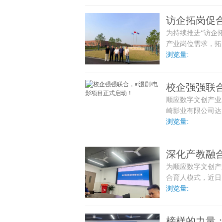
补的校企合作新生
访企拓岗促
为持续推进“访企
产业岗位需求，拓
精密工业有限公司
浏览量:
盛世精密工业相关
校企强强联合
顺应数字文创产业
崎影业有限公司达
作项目正式启动。
浏览量:
深化产教融
为顺应数字文创产
乐部开展专
合育人模式，近日
企业研讨会。校方
浏览量:
理骨干齐聚一堂，
业发展等核心议题
榜样的力量
竞技能人才。