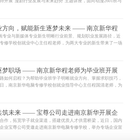
特开展“漫剧行业发展与未来趋势”主题讲座，面向动漫2601班与
学生，带来一场行业前沿与校园教学深度融合的知识盛宴。
业方向，赋能新生逐梦未来 —— 南京新华程
动画专业与新媒体专业新生明晰行业前景、规划职业发展路径，近
生就业解读专题讲座
专修学校创就业中心主任程老师，为两大专业的新生带来了一场
读专题讲座。整场讲座立足行业前沿、贴合专业特色，为初入校
迷雾，点亮职业前行之路。
逐梦职场 —— 南京新华程老师为毕业班开展
路如何启程？为帮助毕业班学子明晰就业方向、掌握求职技巧，
座
日，南京新华电脑专修学校创就业指导中心主任程国清老师，为
带来了一场干货满满、温暖务实的就业指导专题讲座，为同学们
灯。
共筑未来 —— 宝尊公司走进南京新华开展企
合作，拓宽学子就业渠道，搭建优质人才供需桥梁，近日，国内
企业宝尊公司受邀走进南京新华电脑专修学校，举办专场企业宣
商务、直播运