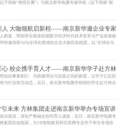
以下简称“拇指豆瓣”）与南京新华电脑专修学校（以下简称“新
代表齐聚一堂，共同探讨校企合作新模式，旨在打通从课堂到产
为数字经济发展注入新动能。
新人 大咖领航启新程——南京新华邀企业专家
人桥梁，帮助学生精准把握数字经济时代技术变革与产业发展脉
AI创新双驱动
华特邀深耕AI与全球化领域的企业大咖莅临校园，以“全球化与
阿里云大模型技术助力企业战略落地”为主题开展专题讲座。现场
聚一堂，共同畅享这场兼具前沿视野与实践价值的知识盛宴。
匠心 校企携手育人才——南京新华学子赴方林
，绝知此事要躬行。为搭建理论与实践之间的桥梁，让学子们近距
络与行业前沿动态，近日，南京新华电脑学校组织学生赴方林企
生面的研学游活动。此次活动以“探秘企业匠心，规划职业未
学们在实地观摩、深度交流中收获新知、拓宽视野。
”引未来 方林集团走进南京新华举办专场宣讲
生就业渠道，深化产教融合协同育人成效，近日，南京新华电脑专
林集团莅临校园，为VR智能家居和互联网专业学子举办专场宣
动搭建了企