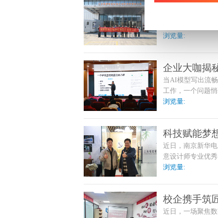
科技筑梦 
塔。
纸上得来终觉浅，
锁“中国智造
梁，让学子近距离
业指导中心的程老
浏览量:
（以下简称“集萃
活动不仅让学生们
企业大咖揭秘
方向与强劲的动力
当AI模型写出流
工作，一个问题悄
周，在南京新华电
浏览量:
响亮答案——不仅
科技赋能梦
近日，南京新华电
老师慰问成
意设计师专业优秀
走访不仅是师生间
浏览量:
与殷切期许，见证
校企携手筑
近日，一场聚焦数
电脑专修学