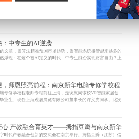
知行致远——南京新华学子走进集萃智造解
绝知此事要躬行。为深化产教融合，搭建理论与实践的沟通桥
”密码
触摸智能制造行业前沿脉搏，近日，南京新华电脑专修学校创就
师带领一批学子，走进江苏集萃智能制造技术研究所有限公司
智造”），开启了一场兼具科技感与实用性的企业研学之旅。此次
直观感受了智能技术的魅力，更为他们的职业规划注入了清晰的
：中专生的AI逆袭
。
畅的文章，当算法精准预测市场趋势，当智能系统接管越来越多的
然浮现：在这个被AI定义的时代，中专生能否实现财富自由？上
脑专修学校的报告厅里，一位特殊的演讲者用自己的经历给出了
能，而且可以做得比大多数人更出色。
想，师恩照亮前程：南京新华电脑专修学校程
脑专修学校程老师专程前往上海，走访慰问该校VR智能家居创
功学子许义虎
毕业生、现任上海观居展览有限公司董事长的许义虎同学。此次
跨越时光的温情重逢，更承载着学校对学子成长成才的深切关怀
了新华教育成果在行业实践中的生动绽放。
匠心 产教融合育英才——拇指豆瓣与南京新华
字时代产教融合创新的交流会在南京举行。拇指豆瓣（江苏）信
校产教融合交流会圆满举行