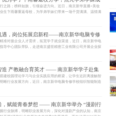
行之路；榜样如旗，引领奋进方向。近日，南京新华直播+美妆
业生卞雨馨重返母校，为学弟学妹们带来一场干货满满、温情满
以自身成长经历为蓝本，分享求学心得与行业经验，用榜样力量
为在校学子注入奋进动力。
机遇，岗位拓展启新程——南京新华电脑专修
精准对接企业人才需求，拓宽学子就业渠道，近日，南京新华电
京盛世精密工业有限公司
指导中心团队带队，走进南京盛世精密工业有限公司开展企业探
岗位拓展、人才培养、校企合作深化等核心议题展开深入交流，
广阔的职业发展平台，实现校企资源互补、互利共赢。
造 产教融合育英才 —— 南京新华学子赴集
搭建校园理论学习与企业实践应用的桥梁，让学生近距离接触智
实践
明晰行业发展方向，近日，南京新华电脑专修学校组织智能制造
制造2401班学子，前往江苏集萃智能制造技术有限公司开展专项研学
学由学校创就业指导中心老师带队，以“探秘智能科技，筑牢技
让学子在实地观摩、互动交流中解锁“中国智造”密码。
，赋能青春梦想 —— 南京新华举办 “漫剧行
握行业脉搏，明晰职业发展方向，深化对漫剧产业的认知，南京
趋势” 专题讲座