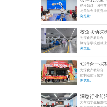
榜样如灯，照亮前
长路
与美学专业优秀毕
满的主题演讲。她
浏览量:
传递青春正能量，
校企联动探
为深化产教融合、
学校探访南
脑专修学校创就业
访活动，双方围绕
浏览量:
为新华学子搭建更
知行合一探智
为深化产教融合，
萃智造研学
能制造前沿技术，
2601班、智能
浏览量:
游学活动。本次研
能根基”为主题，
洞悉行业前沿
为帮助学生精准把
业发展与未来