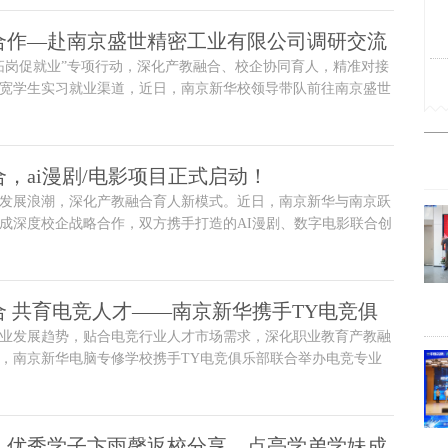
态。
合作—赴南京盛世精密工业有限公司调研交流
拓岗促就业”专项行动，深化产教融合、校企协同育人，精准对接
宽学生实习就业渠道，近日，南京新华校领导带队前往南京盛世
开展调研交流，学校创就业指导中心负责人一同参与走访。南京
负责人热情接待调研团队。
，ai漫剧/电影项目正式启动！
发展浪潮，深化产教融合育人新模式。近日，南京新华与南京跃
成深度校企战略合作，双方携手打造的AI漫剧、数字电影联合创
校企双
合 共育电竞人才——南京新华携手TY电竞俱
业发展趋势，贴合电竞行业人才市场需求，深化职业教育产教融
业企业研讨会
，南京新华电脑专修学校携手TY电竞俱乐部联合举办电竞专业
专业教研团队、教学负责人与TY电竞俱乐部行业导师、运营管
围绕电竞专业课程优化、实训体系搭建、岗位人才培养、学生就
展开深度研讨交流，助力校企协同培育适配行业发展的高素质电
：优秀学子卞雨馨返校分享，点亮学弟学妹成