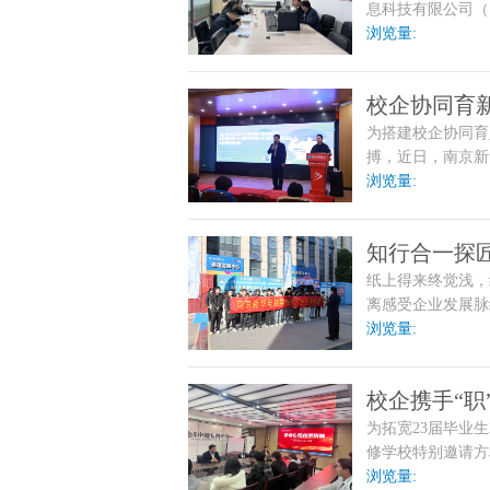
息科技有限公司（
华电脑学校”）的
浏览量:
业的最后一公里，
校企协同育
为搭建校企协同育
解读全球化与
搏，近日，南京新
AI创新双驱动：
浏览量:
氛围热烈，师生齐
知行合一探
​纸上得来终觉浅
企业研学游
离感受企业发展脉
业开展了一场别开
浏览量:
来”为主题，让同
校企携手“职
为拓宽23届毕业
招聘会
修学校特别邀请方
讲招聘会。本次活
浏览量: