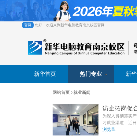
官网
您好，欢迎来到新华电脑教育南京校区官网
新华首页
热门专业
新华
网站首页
>
就业新闻
访企拓岗促
为深入贯彻落实产
交流
习就业渠道，近日
简称“东创大为”
浏览量:
就业基地建设、专