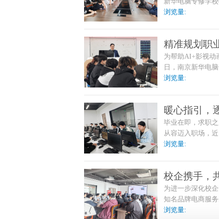
新华电脑专修学校
新媒体2601班
浏览量:
精准规划职
为帮助AI+影视
老师开展新
日，南京新华电脑
干货满满的就业解
浏览量:
园的学子拨开就业
暖心指引，
毕业在即，求职之
就业指导讲
从容迈入职场，近
即将毕业的学子们
浏览量:
的求职之路点亮明
校企携手，
为进一步深化校企
业宣讲
知名品牌电商服务
讲会，为该校电子
浏览量: