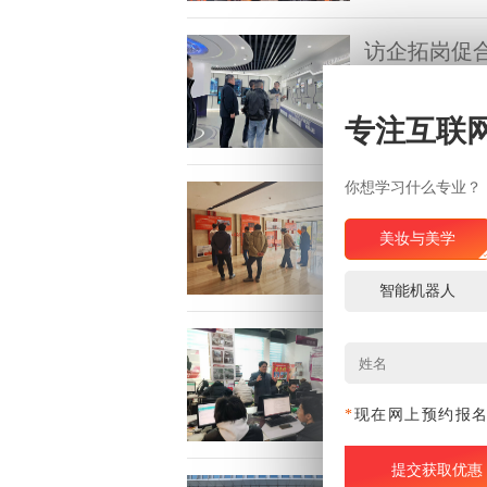
访企拓岗促
为深入贯彻产教融
调研交流
生就业渠道，强化
专注互联
学团队一行赴华天
浏览量:
动，华天科技（南
你想学习什么专业？
调研南京江北
数字浪潮奔涌向前
业新生态
美妆与美学
以颠覆性力量重塑
AIGC技术如何
浏览量:
智能机器人
校程老师深入南京
了以“AIGC重
锚定职业航
话行业从业者，解
活的实践参考。
“在智能制造行业
造专业学子
能力是远航的底气
*
现在网上预约报
该校智能制造专业
浏览量:
上，程老师结合自
求与求职实战技巧