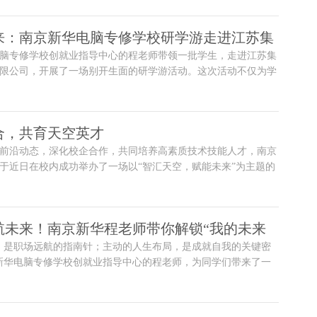
来：南京新华电脑专修学校研学游走进江苏集
脑专修学校创就业指导中心的程老师带领一批学生，走进江苏集
限公司，开展了一场别开生面的研学游活动。这次活动不仅为学
触智能制造前沿技术的机会，更成为连接校园与产业、理论与实
合，共育天空英才
前沿动态，深化校企合作，共同培养高素质技术技能人才，南京
于近日在校内成功举办了一场以“智汇天空，赋能未来”为主题的
业交流活动。本次活动汇聚了来自省内外多家知名无人机研发、
负责人与技术专家，与学校师生共话行业趋势，共商人才培养大
航未来！南京新华程老师带你解锁“我的未来
，是职场远航的指南针；主动的人生布局，是成就自我的关键密
新华电脑专修学校创就业指导中心的程老师，为同学们带来了一
划-我的未来我做主”的精品指导课。课堂上，程老师用生动的案
深度的互动，为同学们拨开职业发展的迷雾，点燃了主动规划未