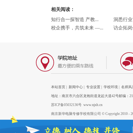
相关阅读：
知行合一探智造 产教...
洞悉行业
校企携手，共筑未来 —...
访企拓岗
本站首页
|
新闻中心
|
专业设置
|
学校环境
|
名师风
地址：南京市六合区龙袍街道龙起大道42号邮编：211100 
苏ICP备05032136号
www.njxh.cn
南京新华电脑专修学校有限公司 © Copyright 2010 - 2020 Njx
任何企业或个人以任何形式复制或传递本网站所载述