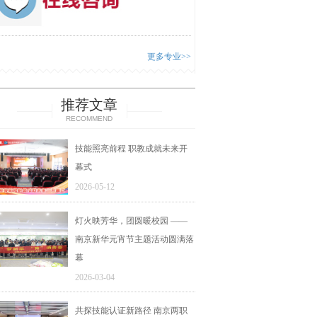
更多专业>>
推荐文章
RECOMMEND
技能照亮前程 职教成就未来开
幕式
2026-05-12
灯火映芳华，团圆暖校园 ——
南京新华元宵节主题活动圆满落
幕
2026-03-04
共探技能认证新路径 南京两职