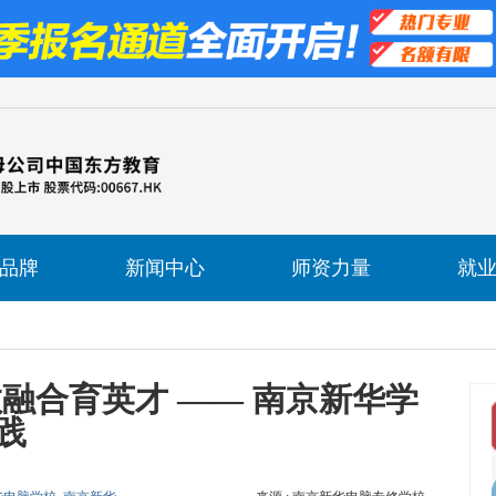
品牌
新闻中心
师资力量
就
融合育英才 —— 南京新华学
践